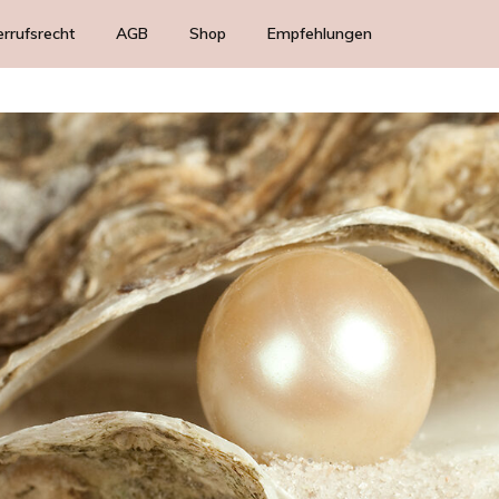
rrufsrecht
AGB
Shop
Empfehlungen
Lungis
Ritualdecken
Reizendes
Duftendes