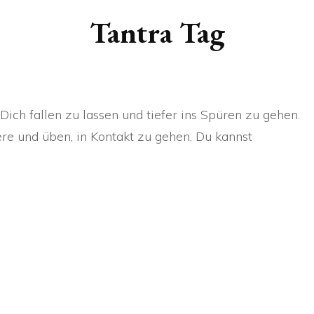
NTRA ABEND
YONIHEILMASSAGE
Tantra Tag
NTRA TAG
PROSTATAMASSAGE
HRTÄGIGE
RITUALMASSAGE DER
NTRISCHE SEMINARE
SINNE
ch fallen zu lassen und tiefer ins Spüren zu gehen.
re und üben, in Kontakt zu gehen. Du kannst
RITUAL ZU DRITT