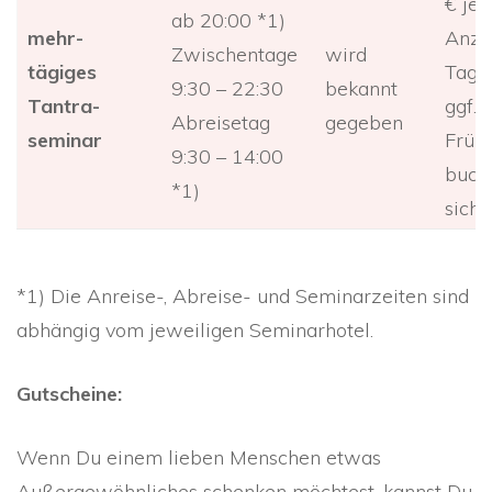
€ je 
ab 20:00 *1)
mehr-
Anza
Zwischentage
wird
tägiges
Tage.
9:30 – 22:30
bekannt
Tantra-
ggf.
Abreisetag
gegeben
seminar
Früh
9:30 – 14:00
buch
*1)
siche
*1) Die Anreise-, Abreise- und Seminarzeiten sind
abhängig vom jeweiligen Seminarhotel.
Gutscheine:
Wenn Du einem lieben Menschen etwas
Außergewöhnliches schenken möchtest, kannst Du