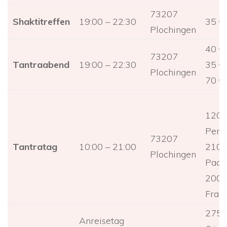
73207
Shaktitreffen
19:00 – 22:30
35 €
Plochingen
40 €
73207
Tantraabend
19:00 – 22:30
35 € 
Plochingen
70 € 
120 €
Perso
73207
Tantratag
10:00 – 21:00
210 €
Plochingen
Paar
200 €
Frau
275 
Anreisetag